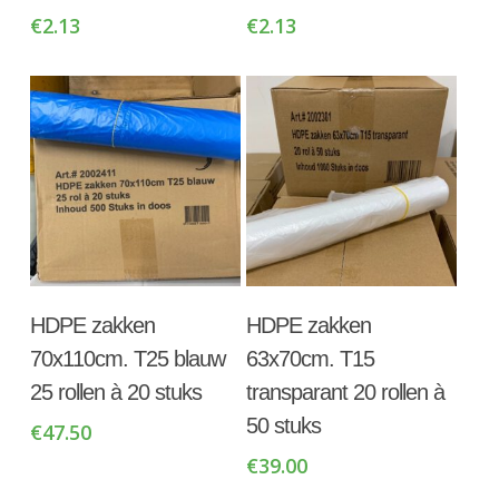
€
2.13
€
2.13
Toevoegen Aan
Toevoegen Aan
HDPE zakken
HDPE zakken
Winkelwagen
Winkelwagen
70x110cm. T25 blauw
63x70cm. T15
25 rollen à 20 stuks
transparant 20 rollen à
50 stuks
€
47.50
€
39.00