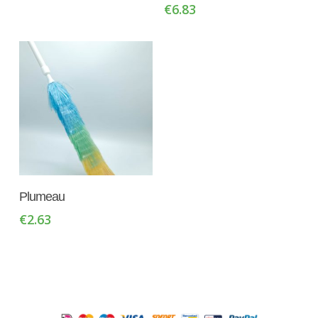
€
6.83
Toevoegen Aan
Plumeau
Winkelwagen
€
2.63