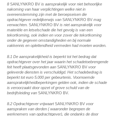
8
SANLYNKRO BV
is aansprakelijk voor niet behoorlijke
nakoming van haar verplichtingen welke niet in
overeenstemming zijn met de beroepseisen die
opdrachtgever redelijkerwijs van
SANLYNKRO BV
mag
verwachten.
SANLYNKRO BV
is niet aansprakelijk voor
materiële en letselschade die het gevolg is van een
tekortkoming, ook indien en voor zover die tekortkoming
onder de gegeven omstandigheden en bij normale
vakkennis en oplettendheid vermeden had moeten worden.
8.1 De aansprakelijkheid is beperkt tot het bedrag dat
opdrachtgever over het jaar waarin het schadetoebrengende
feit heeft plaatsgevonden aan
SANLYNKRO BV
voor
geleverde diensten is verschuldigd. Het schadebedrag is
beperkt tot euro 5.000 per gebeurtenis. Voornoemde
aansprakelijkheidbeperkingen gelden ook, indien de schade
is veroorzaakt door opzet of grove schuld van de
bedrijfsleiding van
SANLYNKRO BV
.
8.2 Opdrachtgever vrijwaart
SANLYNKRO BV
voor
aanspraken van derden ( waaronder begrepen de
werknemers van opdrachtgever), die ondanks de door