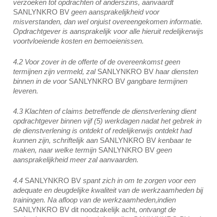
verzoeken tot opdrachten of anderszins, aanvaardt
SANLYNKRO BV
geen aansprakelijkheid voor
misverstanden, dan wel onjuist overeengekomen informatie.
Opdrachtgever is aansprakelijk voor alle hieruit redelijkerwijs
voortvloeiende kosten en bemoeienissen.
4.2 Voor zover in de offerte of de overeenkomst geen
termijnen zijn vermeld, zal
SANLYNKRO BV
haar diensten
binnen in de voor
SANLYNKRO BV
gangbare termijnen
leveren.
4.3 Klachten of claims betreffende de dienstverlening dient
opdrachtgever binnen vijf (5) werkdagen nadat het gebrek in
de dienstverlening is ontdekt of redelijkerwijs ontdekt had
kunnen zijn, schriftelijk aan
SANLYNKRO BV
kenbaar te
maken, naar welke termijn
SANLYNKRO BV
geen
aansprakelijkheid meer zal aanvaarden.
4.4
SANLYNKRO BV
spant zich in om te zorgen voor een
adequate en deugdelijke kwaliteit van de werkzaamheden bij
trainingen. Na afloop van de werkzaamheden,indien
SANLYNKRO BV dit noodzakelijk acht,
ontvangt de