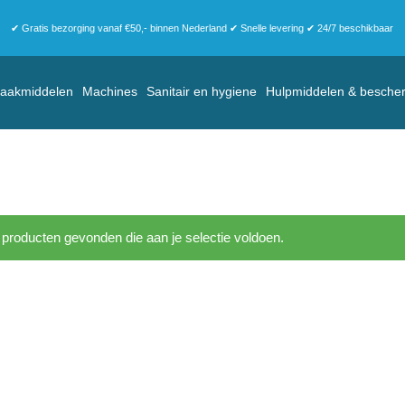
✔ Gratis bezorging vanaf €50,- binnen Nederland ✔ Snelle levering ✔ 24/7 beschikbaar
aakmiddelen
Machines
Sanitair en hygiene
Hulpmiddelen & besche
producten gevonden die aan je selectie voldoen.