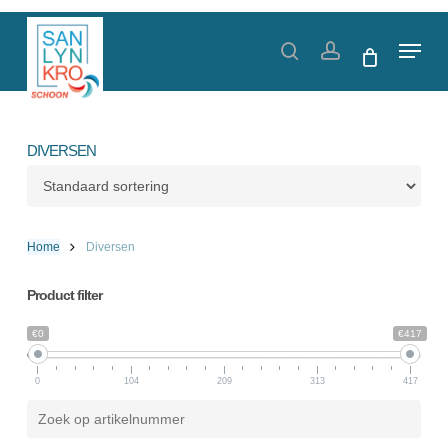
Skip
to
Menu
search
account
main
content
DIVERSEN
Home
Diversen
Product filter
€0
€417
0
104
209
313
417