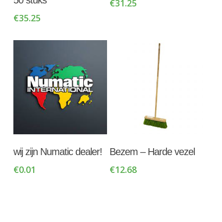
50 stuks
€
31.25
€
35.25
Toevoegen Aan
Toevoegen Aan
wij zijn Numatic dealer!
Bezem – Harde vezel
Winkelwagen
Winkelwagen
€
0.01
€
12.68