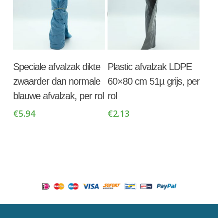
Toevoegen Aan
Toevoegen Aan
Speciale afvalzak dikte
Plastic afvalzak LDPE
Winkelwagen
Winkelwagen
zwaarder dan normale
60×80 cm 51µ grijs, per
blauwe afvalzak, per rol
rol
€
5.94
€
2.13