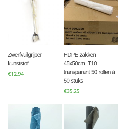
Toevoegen Aan
Toevoegen Aan
Zwerfvuilgrijper
HDPE zakken
Winkelwagen
Winkelwagen
kunststof
45x50cm. T10
transparant 50 rollen à
€
12.94
50 stuks
€
35.25