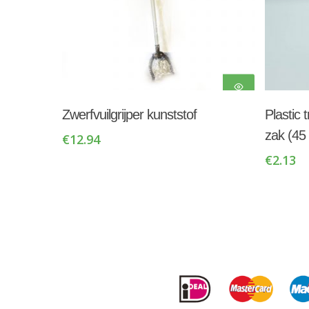
Toevoegen Aan
Zwerfvuilgrijper kunststof
Plastic
Winkelwagen
zak (45 
€
12.94
€
2.13