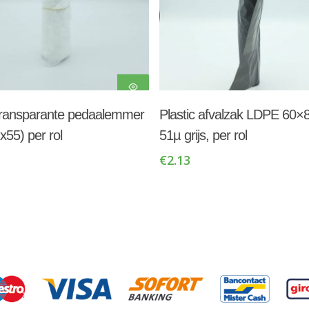
Toevoegen Aan
Toevoegen Aan
 transparante pedaalemmer
Plastic afvalzak LDPE 60×
Winkelwagen
Winkelwagen
x55) per rol
51µ grijs, per rol
€
2.13