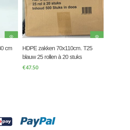
Toevoegen Aan
80 cm
HDPE zakken 70x110cm. T25
Winkelwagen
blauw 25 rollen à 20 stuks
€
47.50