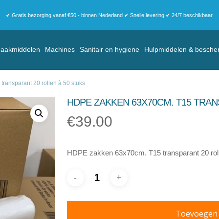
✔ Gratis bezorging vanaf €50,- binnen Nederland ✔ Snelle levering ✔ 24/7 beschikbaar
aakmiddelen
Machines
Sanitair en hygiene
Hulpmiddelen & besche
ransparant 20 rollen à 50 stuks
HDPE ZAKKEN 63X70CM. T15 TRAN
€
39.00
HDPE zakken 63x70cm. T15 transparant 20 roll
Toevoegen