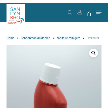
Skip
to
Menu
search
account
main
content
Home
Schoonmaakmiddelen
sanitaire reinigers
Ontkalker