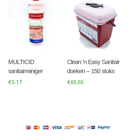
Toevoegen Aan
Toevoegen Aan
MULTICID
Clean ’n Easy Sanitair
Winkelwagen
Winkelwagen
sanitairreiniger
doeken – 150 stuks
€
5.17
€
65.65