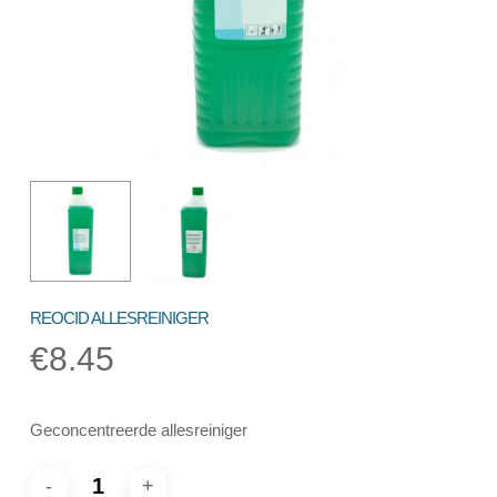
REOCID ALLESREINIGER
€
8.45
Geconcentreerde allesreiniger