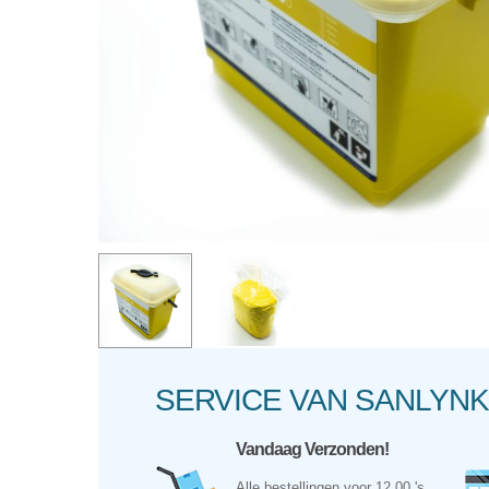
Hit enter to search or ESC to close
SERVICE VAN SANLY
Vandaag Verzonden!
Alle bestellingen voor 12.00 's