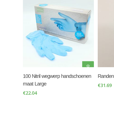
Toevoegen Aan
100 Nitril wegwerp handschoenen
Randenr
Winkelwagen
maat Large
€
31.69
€
22.04