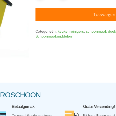
Toevoegen
Categorieën:
keukenreinigers
,
schoonmaak doek
Schoonmaakmiddelen
NKROSCHOON
Betaalgemak
Gratis Verzending!
Op verschillende manieren
Bij bestellingen vanaf