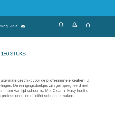
search
account
rming
Afval
 150 STUKS
uitermate geschikt voor de
professionele keuken
. U
ellingen. De reinigingsdoekjes zijn geimpregneerd met
een mum van tijd schoon is. Met Clean ’n Easy hoeft u
 professioneel en efficiënt schoon te maken.