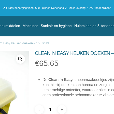
✔ Gratis bezorging vanaf €50,- binnen Nederland ✔ Snelle levering ✔ 24/7 beschikbaar
aakmiddelen
Machines
Sanitair en hygiene
Hulpmiddelen & besche
’n Easy Keuken doeken – 150 stuks
CLEAN ’N EASY KEUKEN DOEKEN –
€
65.65
De
Clean ’n Easy
schoonmaakdoekjes zijn 
kunt hierbij denken aan horeca en zorginst
een krachtige ontvetter, waardoor alles in 
geen professionele schoonmaker te zijn om