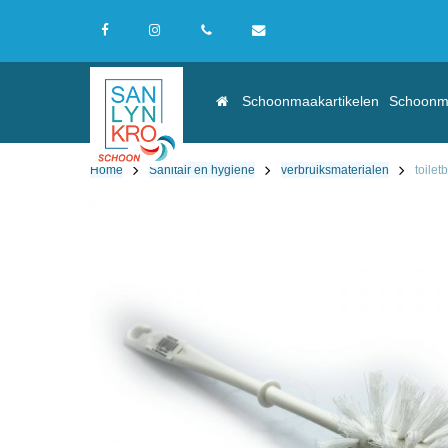
Skip
to
facebook
instagram
phone
email
main
content
Schoonmaakartikelen
Schoonm
Home
Sanitair en hygiene
verbruiksmaterialen
toilet