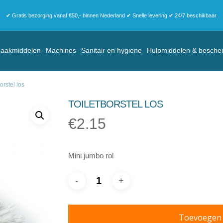
✔ Gratis bezorging vanaf €50,- binnen Nederland ✔ Snelle levering ✔ 24/7 beschikbaar
aakmiddelen
Machines
Sanitair en hygiene
Hulpmiddelen & besche
borstel los
TOILETBORSTEL LOS
€
2.15
Mini jumbo rol
Toevoegen