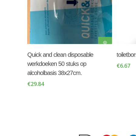
Toevoegen Aan
Quick and clean disposable
toiletbo
Winkelwagen
werkdoeken 50 stuks op
€
6.67
alcoholbasis 38x27cm.
€
29.84