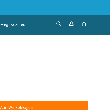
search
account
rming
Afval
 Aan Winkelwagen