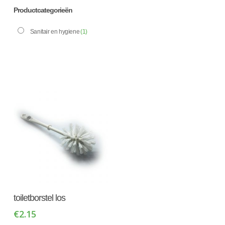
Productcategorieën
Sanitair en hygiene
(1)
Toevoegen Aan
toiletborstel los
Winkelwagen
€
2.15