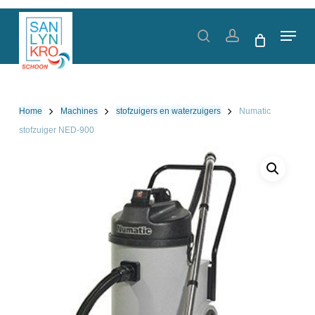
Skip
to
Menu
search
account
main
content
Home
Machines
stofzuigers en waterzuigers
Numatic
stofzuiger NED-900