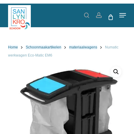
Skip
to
Menu
search
account
main
content
Home
Schoonmaakartikelen
materiaalwagens
Numatic
werkwagen Eco-Matic EM6