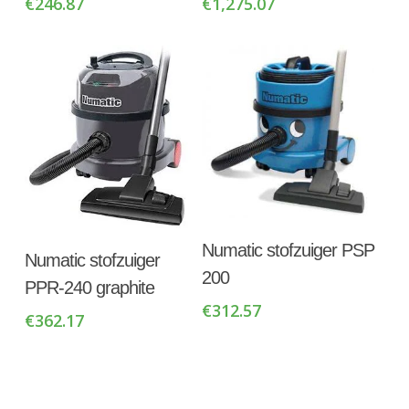
€
246.87
€
1,275.07
Toevoegen Aan
Toevoegen Aan
Numatic stofzuiger PSP
Numatic stofzuiger
Winkelwagen
Winkelwagen
200
PPR-240 graphite
€
312.57
€
362.17