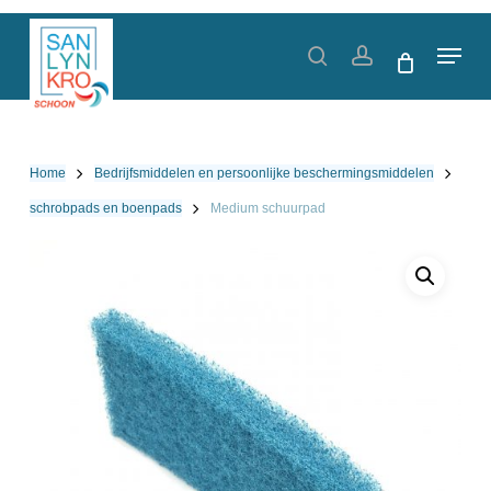
Skip
to
Menu
search
account
main
content
Home
Bedrijfsmiddelen en persoonlijke beschermingsmiddelen
schrobpads en boenpads
Medium schuurpad