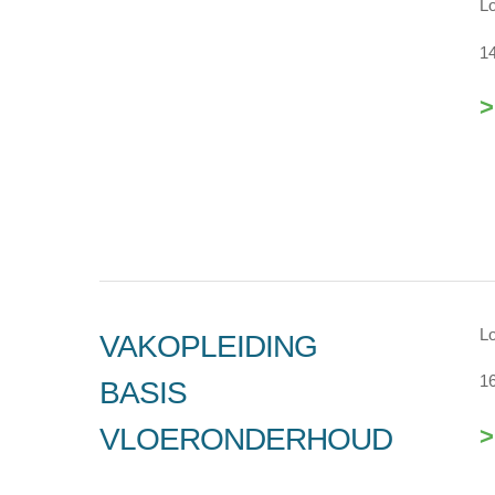
Lo
14
>
Lo
VAKOPLEIDING
16
BASIS
VLOERONDERHOUD
>