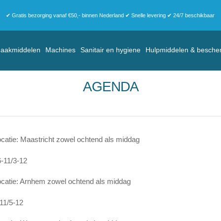
✔ Gratis bezorging vanaf €50,- binnen Nederland ✔ Snelle levering ✔ 24/7 beschikbaar
aakmiddelen
Machines
Sanitair en hygiene
Hulpmiddelen & besche
AGENDA
catie: Maastricht zowel ochtend als middag
-11/3-12
catie: Arnhem zowel ochtend als middag
11/5-12