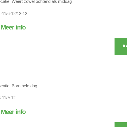
catie: Weert zowel ochtend als middag
-11/6-12/12-12
 Meer info
A
catie: Born hele dag
-11/9-12
 Meer info