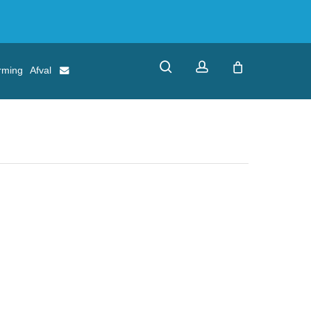
search
account
rming
Afval