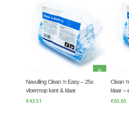
Toevoegen Aan
Navulling Clean ’n Easy – 25x
Clean ’
Winkelwagen
vloermop kant & klaar
klaar –
€
43.51
€
65.65