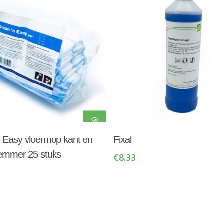
Toevoegen Aan
Toevoegen Aan
n Easy vloermop kant en
Fixal
Winkelwagen
Winkelwagen
 emmer 25 stuks
€
8.33