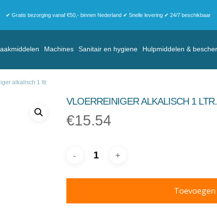
✔ Gratis bezorging vanaf €50,- binnen Nederland ✔ Snelle levering ✔ 24/7 beschikbaar
aakmiddelen
Machines
Sanitair en hygiene
Hulpmiddelen & besche
ger alkalisch 1 ltr.
VLOERREINIGER ALKALISCH 1 LTR.
€
15.54
Toevoegen