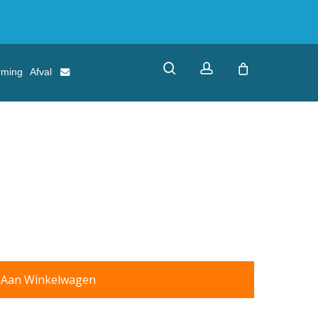
search
account
rming
Afval
 Aan Winkelwagen