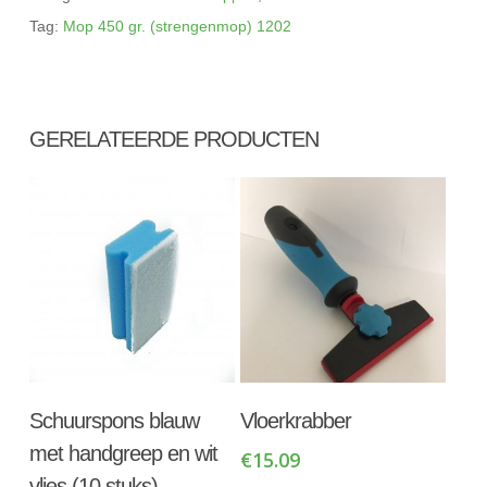
Tag:
Mop 450 gr. (strengenmop) 1202
GERELATEERDE PRODUCTEN
Toevoegen Aan
Toevoegen Aan
Schuurspons blauw
Vloerkrabber
Winkelwagen
Winkelwagen
met handgreep en wit
€
15.09
vlies (10 stuks)