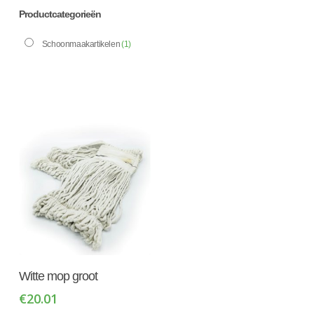
Productcategorieën
Schoonmaakartikelen
(1)
Toevoegen Aan
Witte mop groot
Winkelwagen
€
20.01