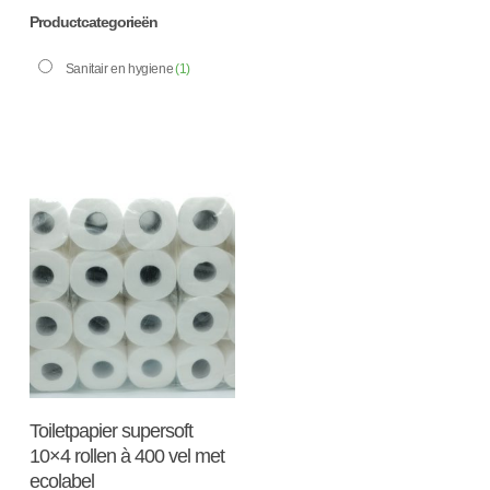
Productcategorieën
Sanitair en hygiene
(1)
Toevoegen Aan
Toiletpapier supersoft
Winkelwagen
10×4 rollen à 400 vel met
ecolabel