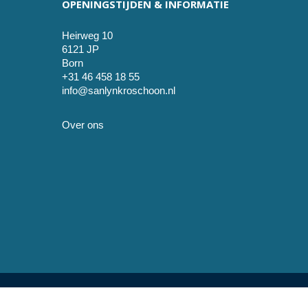
OPENINGSTIJDEN & INFORMATIE
Heirweg 10
6121 JP
Born
+31 46 458 18 55
info@sanlynkroschoon.nl
Over ons
© 2026 SanLynKro schoon. development by Sjok-King ful