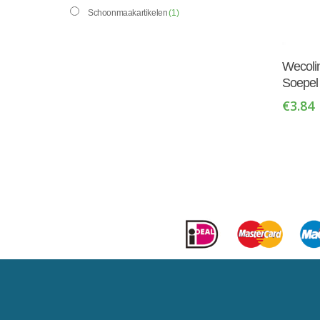
Schoonmaakartikelen
(1)
Wecoli
Soepel
€
3.84