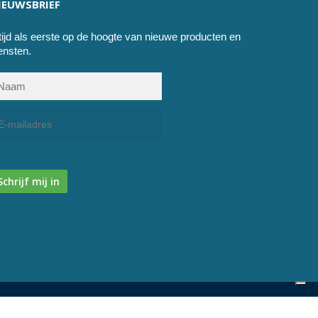
IEUWSBRIEF
tijd als eerste op de hoogte van nieuwe producten en
ensten.
Schrijf mij in
facebook
instagram
phone
email