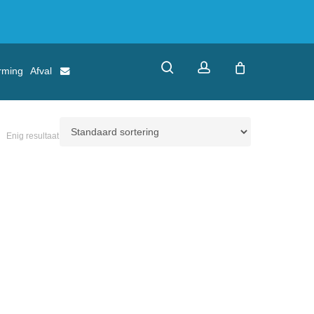
search
account
rming
Afval
Enig resultaat