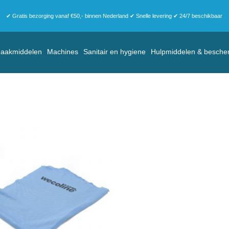
✔ Gratis bezorging vanaf €50,- binnen Nederland ✔ Snelle levering ✔ 24/7 beschikbaar
aakmiddelen
Machines
Sanitair en hygiene
Hulpmiddelen & besche