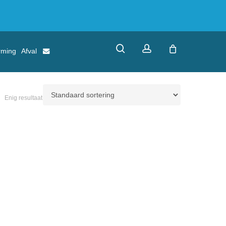
search
account
rming
Afval
Enig resultaat