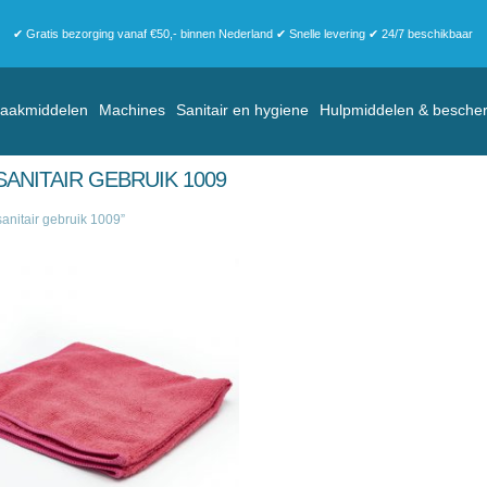
✔ Gratis bezorging vanaf €50,- binnen Nederland ✔ Snelle levering ✔ 24/7 beschikbaar
aakmiddelen
Machines
Sanitair en hygiene
Hulpmiddelen & besche
NITAIR GEBRUIK 1009
nitair gebruik 1009”