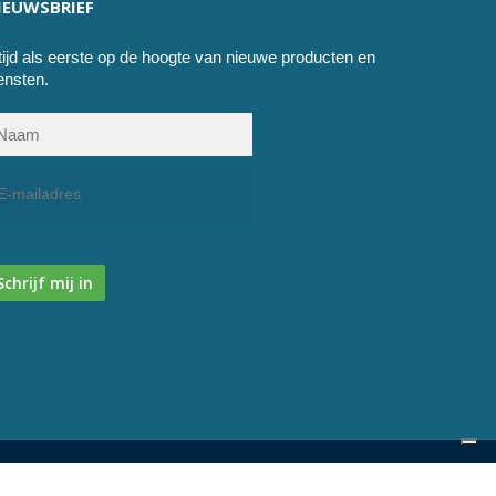
IEUWSBRIEF
tijd als eerste op de hoogte van nieuwe producten en
ensten.
Schrijf mij in
facebook
instagram
phone
email