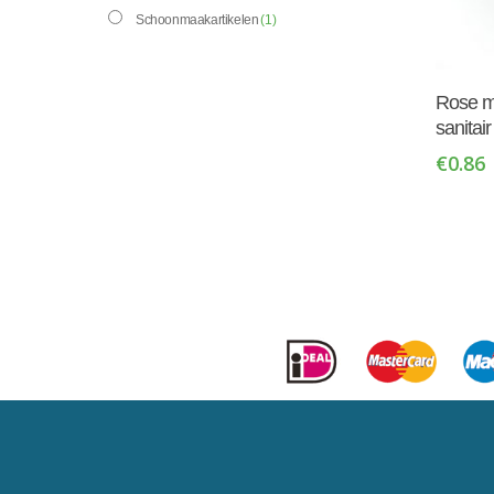
Schoonmaakartikelen
(1)
Rose m
sanitai
€
0.86