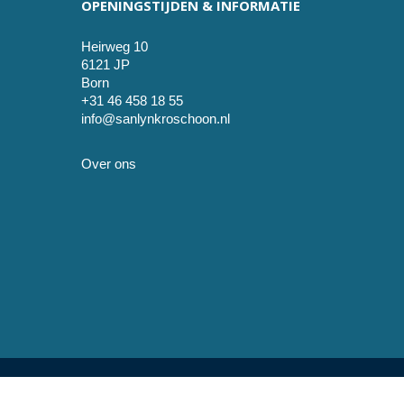
OPENINGSTIJDEN & INFORMATIE
Heirweg 10
6121 JP
Born
+31 46 458 18 55
info@sanlynkroschoon.nl
Over ons
© 2026 SanLynKro schoon. development by Sjok-King ful