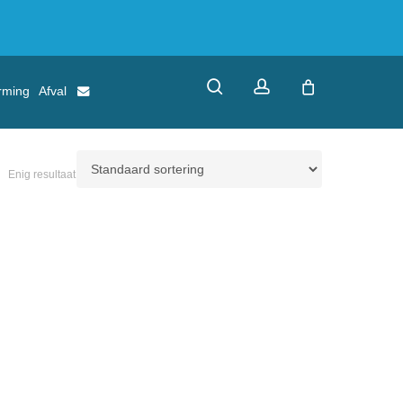
search
account
rming
Afval
Enig resultaat