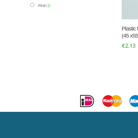
Afval
(1)
Plastic
(45 x55
€
2.13