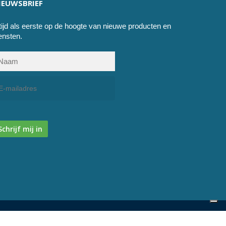
IEUWSBRIEF
tijd als eerste op de hoogte van nieuwe producten en
ensten.
Schrijf mij in
facebook
instagram
phone
email