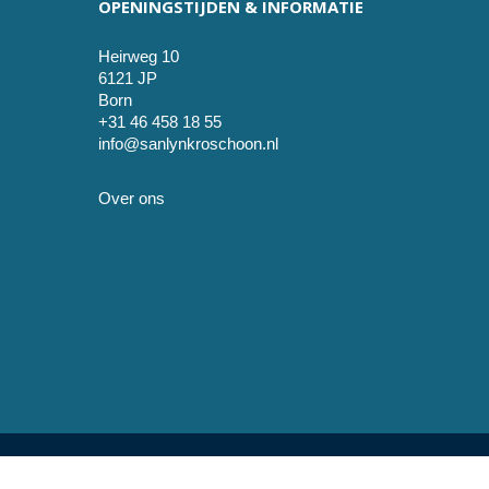
OPENINGSTIJDEN & INFORMATIE
Heirweg 10
6121 JP
Born
+31 46 458 18 55
info@sanlynkroschoon.nl
Over ons
© 2026 SanLynKro schoon. development by Sjok-King ful