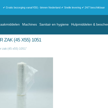
✔ Gratis bezorging vanaf €50,- binnen Nederland ✔ Snelle levering ✔ 24/7 beschikbaar
aakmiddelen
Machines
Sanitair en hygiene
Hulpmiddelen & besche
ZAK (45 X55) 1051
r zak (45 x55) 1051”