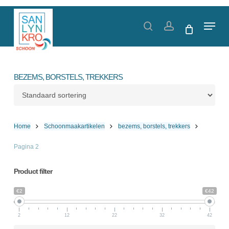
Skip
to
Menu
search
account
main
content
BEZEMS, BORSTELS, TREKKERS
Home
Schoonmaakartikelen
bezems, borstels, trekkers
Pagina 2
Product filter
€2
€42
2
12
22
32
42