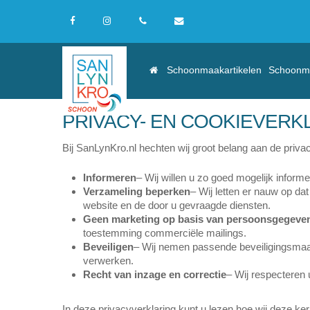
Skip
to
facebook
instagram
phone
email
main
content
Schoonmaakartikelen
Schoonm
PRIVACY- EN COOKIEVERK
Bij SanLynKro.nl hechten wij groot belang aan de priv
Informeren
– Wij willen u zo goed mogelijk infor
Verzameling beperken
– Wij letten er nauw op da
website en de door u gevraagde diensten.
Geen marketing op basis van persoonsgegeve
toestemming commerciële mailings.
Beveiligen
– Wij nemen passende beveiligingsmaa
verwerken.
Recht van inzage en correctie
– Wij respecteren 
In deze privacyverklaring kunt u lezen hoe wij deze k