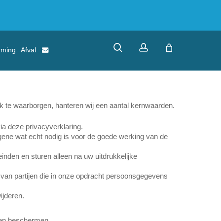
search
account
rming
Afval
k te waarborgen, hanteren wij een aantal kernwaarden.
ia deze privacyverklaring.
tgene wat echt nodig is voor de goede werking van de
nden en sturen alleen na uw uitdrukkelijke
an partijen die in onze opdracht persoonsgegevens
ijderen.
n en beschermen.