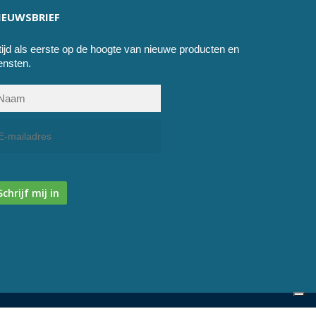
IEUWSBRIEF
tijd als eerste op de hoogte van nieuwe producten en
ensten.
Schrijf mij in
facebook
instagram
phone
email